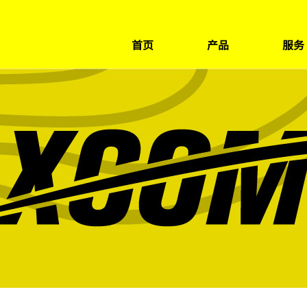
首页
产品
服务
首页
产品
服务