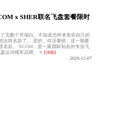
COM x SHER联名飞盘套餐限时
想了无数个开场白。不知道怎样来形容自己的
ER居然出联名款了。 是的，你没看错。这一期要
ER联名款。 XCOM，是一家国际知名的专业飞
盘运动领军品牌。 S
【详细】
2020-12-07