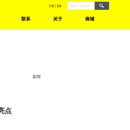
C
N
|
E
N
联系
关于
商城
新闻
大亮点